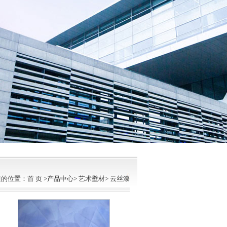
的位置：首 页 >产品中心> 艺术壁材> 云丝漆