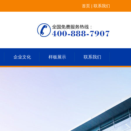
首页
|
联系我们
企业文化
样板展示
联系我们