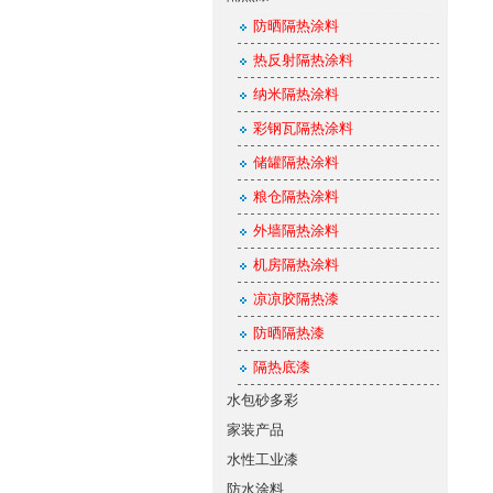
防晒隔热涂料
热反射隔热涂料
纳米隔热涂料
彩钢瓦隔热涂料
储罐隔热涂料
粮仓隔热涂料
外墙隔热涂料
机房隔热涂料
凉凉胶隔热漆
防晒隔热漆
隔热底漆
水包砂多彩
家装产品
水性工业漆
防水涂料