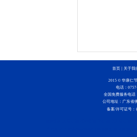
首页
|
关于我
2015 © 华
电话：0757-
全国免费服务电话：400-
公司地址：广东省
备案/许可证号：
大理石漆
花岗岩漆
仿石漆
仿大理石漆
5
友情连接:
|
|
|
|
艺术壁材
艺术涂料品牌排行
净味家具漆
水性漆品
|
|
|