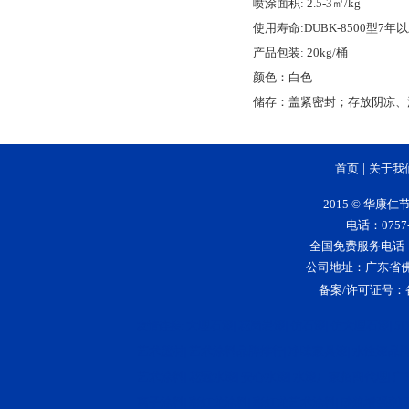
喷涂面积: 2.5-3㎡/kg
使用寿命:DUBK-8500型7年
产品包装: 20kg/桶
颜色：白色
储存：盖紧密封；存放阴凉、
首页
|
关于我
2015 © 华
电话：0757-
全国免费服务电话：400-
公司地址：广东省
备案/许可证号：
大理石漆
花岗岩漆
仿石漆
仿大理石漆
5
友情连接:
|
|
|
|
艺术壁材
艺术涂料品牌排行
净味家具漆
水性漆品
|
|
|
艺术涂料
花冠水漆
安心水漆
水漆厂家招商代理
广
|
|
|
|
离子涂料
彩虹龙涂料
彩虹龙艺术涂料
砂浆增强剂
|
|
|
|