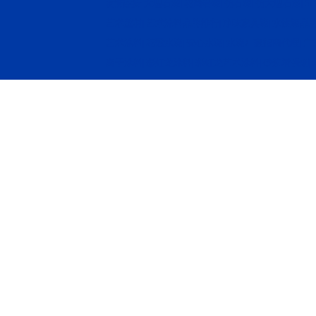
大理石漆
花岗岩漆
仿石漆
仿大理石漆
5
友情连接:
|
|
|
|
艺术壁材
艺术涂料品牌排行
净味家具漆
水性漆品
|
|
|
艺术涂料
花冠水漆
安心水漆
水漆厂家招商代理
广
|
|
|
|
离子涂料
彩虹龙涂料
彩虹龙艺术涂料
砂浆增强剂
|
|
|
|