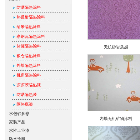
防晒隔热涂料
热反射隔热涂料
纳米隔热涂料
彩钢瓦隔热涂料
储罐隔热涂料
无机砂岩质感
粮仓隔热涂料
外墙隔热涂料
机房隔热涂料
凉凉胶隔热漆
防晒隔热漆
隔热底漆
水包砂多彩
内墙无机矿物涂料
家装产品
水性工业漆
防水涂料