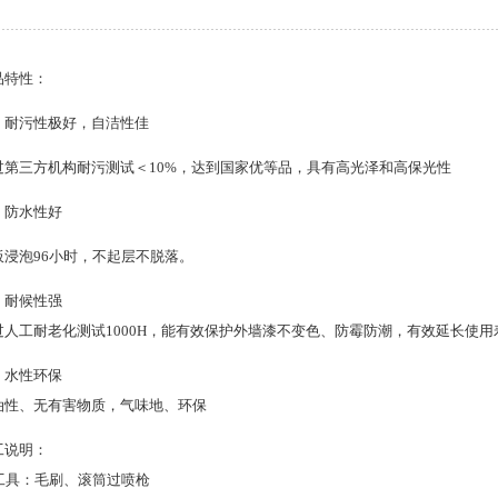
品特性：
、耐污性极好，自洁性佳
过第三方机构耐污测试＜10%，达到国家优等品，具有高光泽和高保光性
、防水性好
板浸泡96小时，不起层不脱落。
、耐候性强
过人工耐老化测试1000H，能有效保护外墙漆不变色、防霉防潮，有效延长使用
、水性环保
油性、无有害物质，气味地、环保
工说明：
 工具：毛刷、滚筒过喷枪