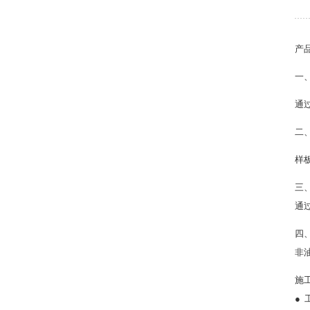
产
一
通
二
样
三
通
四
非
施
●