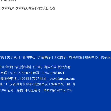
饮水舱漆/饮水舱无毒涂料/饮水舱仓漆
首页
|
关于我们
|
新闻中心
|
产品展示
|
工程案例
|
招商加盟
|
服务中心
|
联系我
15 © 华康仁节能新材料（广东）有限公司 版权所有
电话：0757-27834061 传真：0757-27834071
服务电话：400-888-7907 网址：www.hkrpaint.com
址：广东省佛山市顺德区勒流富安工业区富兴二路1号
/许可证号：
备案/许可证编号：粤ICP备19073217号
大理石漆
5D仿大理石漆
仿石漆
水漆招商代理
大理石漆
涂料加盟哪家好
装修
|
|
|
|
|
|
漆
水性漆品牌排行
水性漆十大品牌
广东专业家具漆
林德漆
负离子漆
进口艺
|
|
|
|
|
|