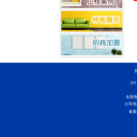
20
全国免费
公司地
备案
大理石漆
花岗岩漆
仿石漆
仿
友情连接:
|
|
|
艺术壁材
艺术涂料品牌排行
净味家具
|
|