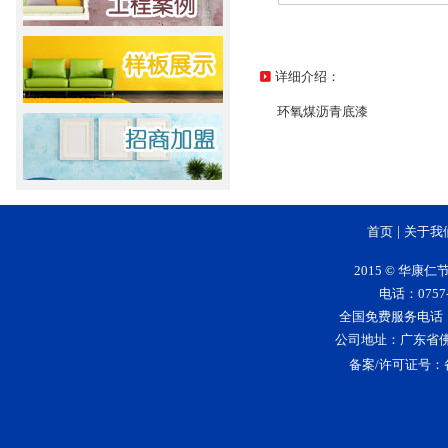
详细介绍：
环氧煤沥青底漆
首页
|
关于我
2015 © 华
电话：0757-
全国免费服务电话：400-
公司地址：广东省
备案/许可证号：
大理石漆
花岗岩漆
仿石漆
仿大理石漆
5
友情连接:
|
|
|
|
艺术壁材
艺术涂料品牌排行
净味家具漆
水性漆品
|
|
|