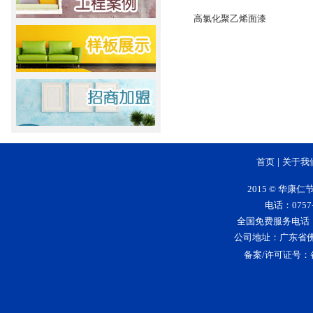
高氯化聚乙烯面漆
首页
|
关于我
2015 © 华
电话：0757-
全国免费服务电话：400-
公司地址：广东省
备案/许可证号：
大理石漆
花岗岩漆
仿石漆
仿大理石漆
5
友情连接:
|
|
|
|
艺术壁材
艺术涂料品牌排行
净味家具漆
水性漆品
|
|
|