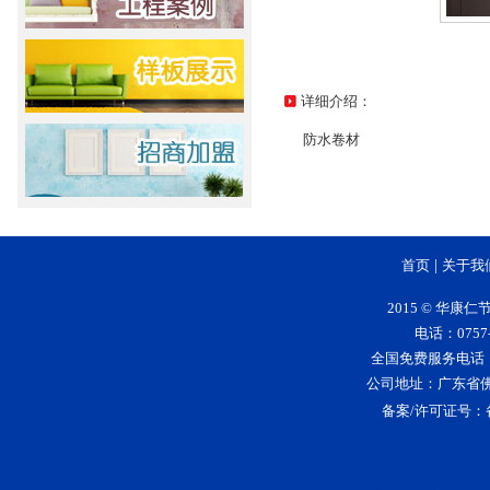
详细介绍：
防水卷材
首页
|
关于我
2015 © 华
电话：0757-
全国免费服务电话：400-
公司地址：广东省
备案/许可证号：
大理石漆
花岗岩漆
仿石漆
仿大理石漆
5
友情连接:
|
|
|
|
艺术壁材
艺术涂料品牌排行
净味家具漆
水性漆品
|
|
|