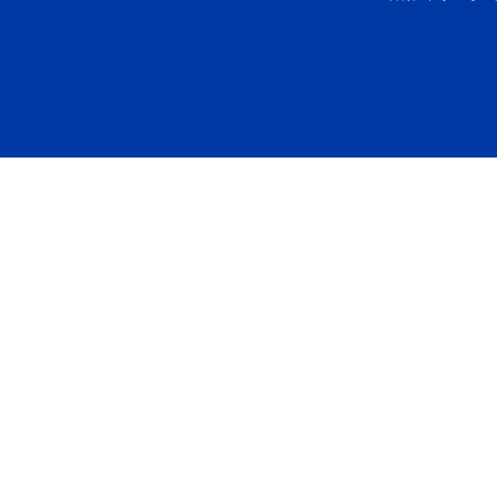
大理石漆
花岗岩漆
仿石漆
仿大理石漆
5
友情连接:
|
|
|
|
艺术壁材
艺术涂料品牌排行
净味家具漆
水性漆品
|
|
|
艺术涂料
花冠水漆
安心水漆
水漆厂家招商代理
广
|
|
|
|
离子涂料
彩虹龙涂料
彩虹龙艺术涂料
砂浆增强剂
|
|
|
|