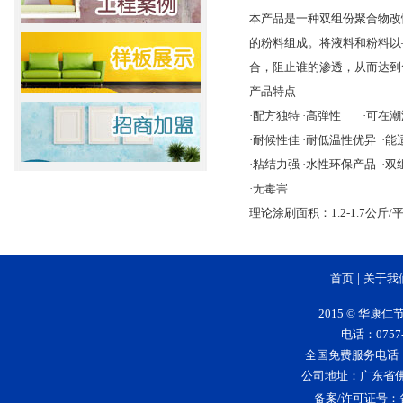
本产品是一种双组份聚合物改
的粉料组成。将液料和粉料以
合，阻止谁的渗透，从而达到
产品特点
·配方独特 ·高弹性 ·可在
·耐候性佳 ·耐低温性优异 ·
·粘结力强 ·水性环保产品 ·
·无毒害
理论涂刷面积：1.2-1.7公斤/
首页
|
关于我
2015 © 华
电话：0757-
全国免费服务电话：400-
公司地址：广东省
备案/许可证号：