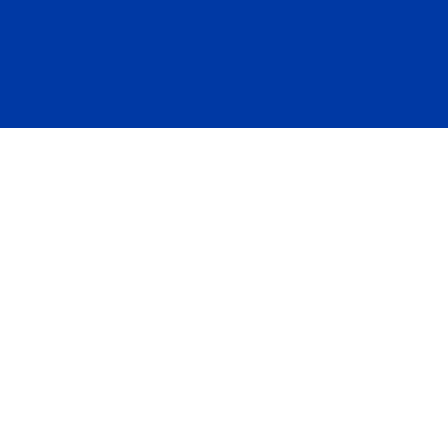
大理石漆
花岗岩漆
仿石漆
仿大理石漆
5
友情连接:
|
|
|
|
艺术壁材
艺术涂料品牌排行
净味家具漆
水性漆品
|
|
|
艺术涂料
花冠水漆
安心水漆
水漆厂家招商代理
广
|
|
|
|
离子涂料
彩虹龙涂料
彩虹龙艺术涂料
砂浆增强剂
|
|
|
|