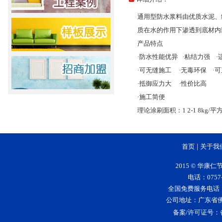
通用型防水浆料由优质水泥、
质在水的作用下渗透到底材内
产品特点
·防水性能优异 ·粘结力强 
·可无缝施工 ·无毒环保 ·
·抵御应力大 ·性价比高
·施工简便
理论涂刷面积：1 2-1 8kg/平
首页
|
关于我
2015 © 华
电话：0757-
全国免费服务电话：400-
公司地址：广东省
备案/许可证号：