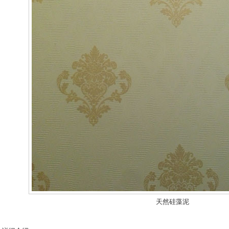
天然硅藻泥