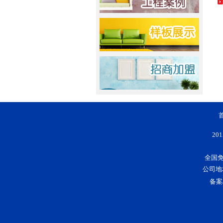
20
全国免费
公司地
备案
大理石漆
花岗岩漆
仿石漆
仿
友情连接:
|
|
|
艺术壁材
艺术涂料品牌排行
净味家具
|
|