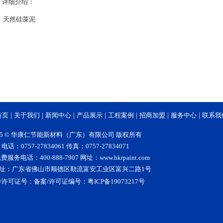
详细介绍：
天然硅藻泥
首页
|
关于我们
|
新闻中心
|
产品展示
|
工程案例
|
招商加盟
|
服务中心
|
联系我
15 © 华康仁节能新材料（广东）有限公司 版权所有
电话：0757-27834061 传真：0757-27834071
服务电话：400-888-7907 网址：www.hkrpaint.com
址：广东省佛山市顺德区勒流富安工业区富兴二路1号
/许可证号：
备案/许可证编号：粤ICP备19073217号
大理石漆
5D仿大理石漆
仿石漆
水漆招商代理
大理石漆
涂料加盟哪家好
装修
|
|
|
|
|
|
漆
水性漆品牌排行
水性漆十大品牌
广东专业家具漆
林德漆
负离子漆
进口艺
|
|
|
|
|
|