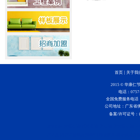
首页
|
关于我
2015 © 华
电话：0757-
全国免费服务电话：400-
公司地址：广东省
备案/许可证号：
大理石漆
花岗岩漆
仿石漆
仿大理石漆
5
友情连接:
|
|
|
|
艺术壁材
艺术涂料品牌排行
净味家具漆
水性漆品
|
|
|