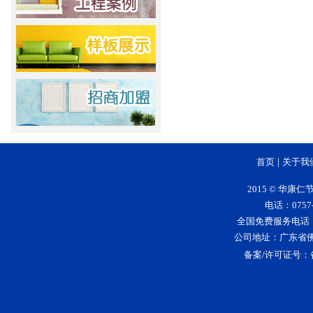
首页
|
关于我
2015 © 华
电话：0757-
全国免费服务电话：400-
公司地址：广东省
备案/许可证号：
大理石漆
花岗岩漆
仿石漆
仿大理石漆
5
友情连接:
|
|
|
|
艺术壁材
艺术涂料品牌排行
净味家具漆
水性漆品
|
|
|