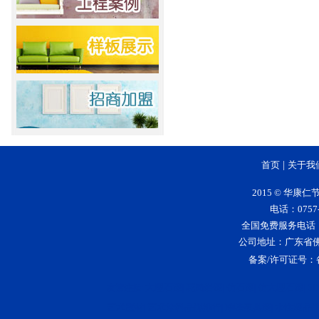
首页
|
关于我
2015 © 华
电话：0757-
全国免费服务电话：400-
公司地址：广东省
备案/许可证号：
大理石漆
花岗岩漆
仿石漆
仿大理石漆
5
友情连接:
|
|
|
|
艺术壁材
艺术涂料品牌排行
净味家具漆
水性漆品
|
|
|