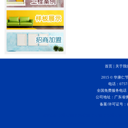
首页
|
关于我
2015 © 华
电话：0757-
全国免费服务电话：400-
公司地址：广东省
备案/许可证号：
大理石漆
花岗岩漆
仿石漆
仿大理石漆
5
友情连接:
|
|
|
|
艺术壁材
艺术涂料品牌排行
净味家具漆
水性漆品
|
|
|