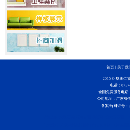
首页
|
关于我
2015 © 华
电话：0757-
全国免费服务电话：400-
公司地址：广东省
备案/许可证号：
大理石漆
花岗岩漆
仿石漆
仿大理石漆
5
友情连接:
|
|
|
|
艺术壁材
艺术涂料品牌排行
净味家具漆
水性漆品
|
|
|