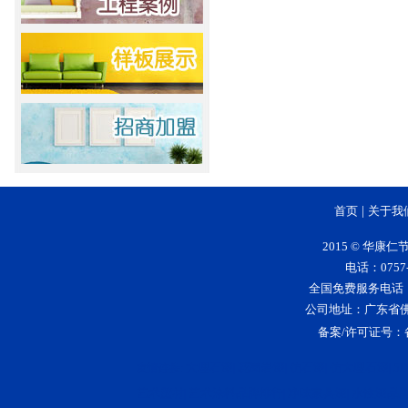
首页
|
关于我
2015 © 华
电话：0757-
全国免费服务电话：400-
公司地址：广东省
备案/许可证号：
大理石漆
花岗岩漆
仿石漆
仿大理石漆
5
友情连接:
|
|
|
|
艺术壁材
艺术涂料品牌排行
净味家具漆
水性漆品
|
|
|